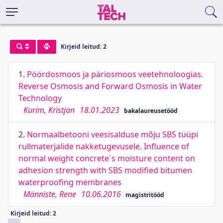
Kirjeid leitud: 2
1.
Pöördosmoos ja päriosmoos veetehnoloogias.
Reverse Osmosis and Forward Osmosis in Water
Technology
Kurim, Kristjan
18.01.2023
bakalaureusetööd
2.
Normaalbetooni veesisalduse mõju SBS tüüpi
rullmaterjalide nakketugevusele. Influence of
normal weight concrete´s moisture content on
adhesion strength with SBS modified bitumen
waterproofing membranes
Männiste, Rene
10.06.2016
magistritööd
Kirjeid leitud: 2