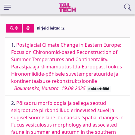
Kirjeid leitud: 2
1.
Postglacial Climate Change in Eastern Europe:
Focus on Chironomid-based Reconstruction of
Summer Temperatures and Continentality.
Pärastjääaja kliimamuutus Ida-Euroopas: fookus
Hironomiidide-põhisele suvetemperatuuride ja
kontinentaalsuse rekonstruktsioonile
Bakumenko, Varvara
19.08.2025
doktoritööd
2.
Põisadru morfoloogia ja sellega seotud
selgrootute piirkondlikud erinevused suvel ja
sügisel Soome lahe lõunaosas. Spatial changes in
Fucus vesiculosus morphology and associated
fauna in summer and autumn in the southern