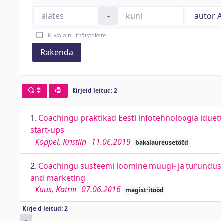
-
Kuva ainult täistekste
Rakenda
Kirjeid leitud: 2
1.
Coachingu praktikad Eesti infotehnoloogia iduett
start-ups
Koppel, Kristiin
11.06.2019
bakalaureusetööd
2.
Coachingu süsteemi loomine müügi- ja turunduset
and marketing
Kuus, Katrin
07.06.2016
magistritööd
Kirjeid leitud: 2