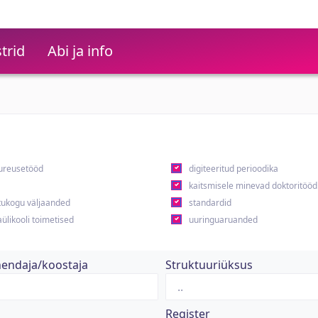
trid
Abi ja info
ureusetööd
digiteeritud perioodika
kaitsmisele minevad doktoritööd
ukogu väljaanded
standardid
ülikooli toimetised
uuringuaruanded
hendaja/koostaja
Struktuuriüksus
Register