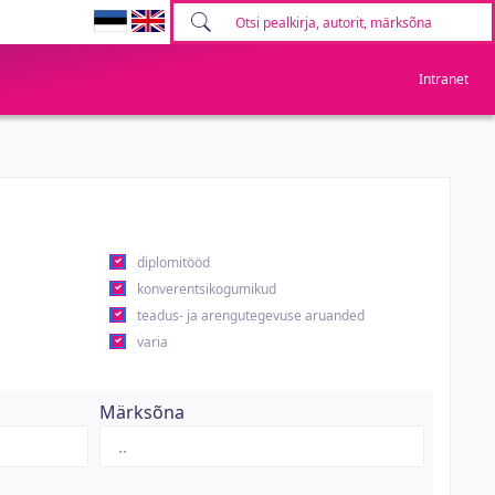
Intranet
diplomitööd
konverentsikogumikud
teadus- ja arengutegevuse aruanded
varia
Märksõna