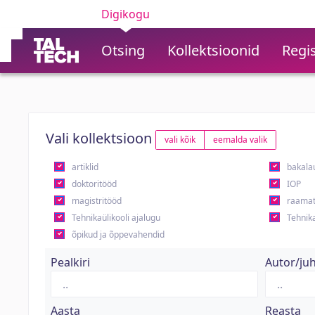
Digikogu
Otsing
Kollektsioonid
Regis
Vali kollektsioon
vali kõik
eemalda valik
artiklid
bakala
doktoritööd
IOP
magistritööd
raamat
Tehnikaülikooli ajalugu
Tehnika
õpikud ja õppevahendid
Pealkiri
Autor/ju
Aasta
Reasta