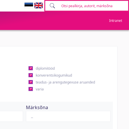
Intranet
diplomitööd
konverentsikogumikud
teadus- ja arengutegevuse aruanded
varia
Märksõna