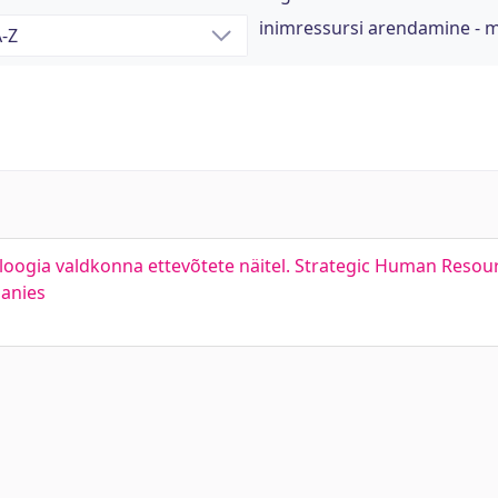
inimressursi arendamine - 
oloogia valdkonna ettevõtete näitel. Strategic Human Reso
panies