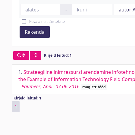
-
Kuva ainult täistekste
Rakenda
Kirjeid leitud: 1
1.
Strateegiline inimressursi arendamine infotehn
the Example of Information Technology Field Com
Paumees, Anni
07.06.2016
magistritööd
Kirjeid leitud: 1
1