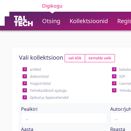
Digikogu
Otsing
Kollektsioonid
Regis
Vali kollektsioon
vali kõik
eemalda valik
artiklid
bakala
doktoritööd
IOP
magistritööd
raamat
Tehnikaülikooli ajalugu
Tehnika
õpikud ja õppevahendid
Pealkiri
Autor/ju
Aasta
Reasta