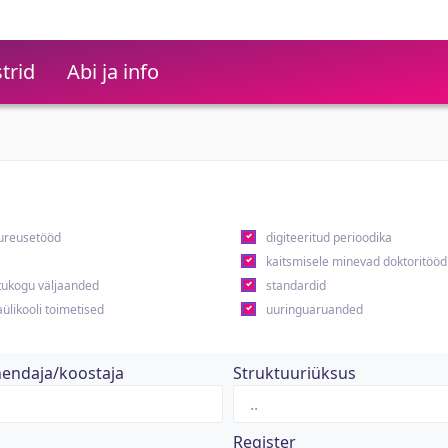
trid
Abi ja info
ureusetööd
digiteeritud perioodika
kaitsmisele minevad doktoritööd
ukogu väljaanded
standardid
ülikooli toimetised
uuringuaruanded
hendaja/koostaja
Struktuuriüksus
Register