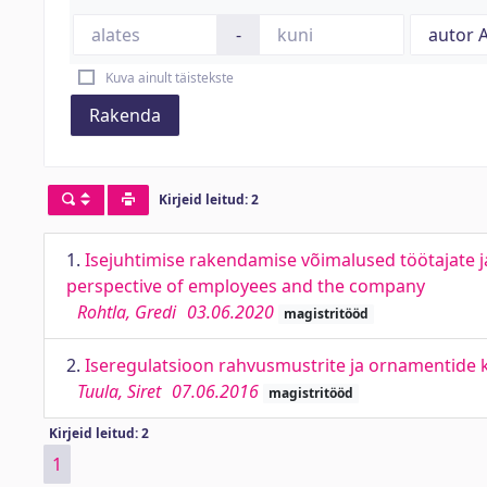
-
Kuva ainult täistekste
Rakenda
Kirjeid leitud: 2
1.
Isejuhtimise rakendamise võimalused töötajate 
perspective of employees and the company
Rohtla, Gredi
03.06.2020
magistritööd
2.
Iseregulatsioon rahvusmustrite ja ornamentide ka
Tuula, Siret
07.06.2016
magistritööd
Kirjeid leitud: 2
1