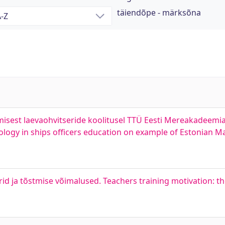
täiendõpe - märksõna
sest laevaohvitseride koolitusel TTÜ Eesti Mereakadeemia 
logy in ships officers education on example of Estonian 
d ja tõstmise võimalused. Teachers training motivation: th