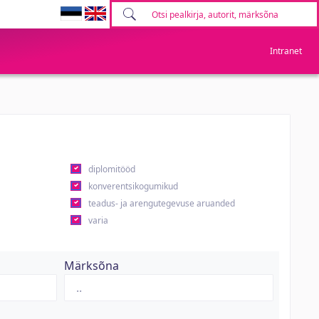
Intranet
diplomitööd
konverentsikogumikud
teadus- ja arengutegevuse aruanded
varia
Märksõna