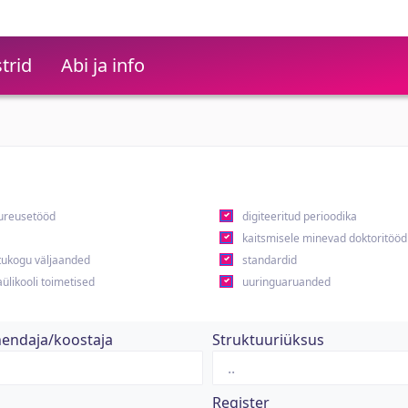
trid
Abi ja info
ureusetööd
digiteeritud perioodika
kaitsmisele minevad doktoritööd
ukogu väljaanded
standardid
ülikooli toimetised
uuringuaruanded
hendaja/koostaja
Struktuuriüksus
Register