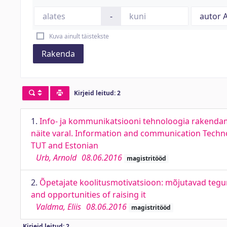
-
Kuva ainult täistekste
Rakenda
Kirjeid leitud: 2
1.
Info- ja kommunikatsiooni tehnoloogia rakendami
näite varal. Information and communication Techno
TUT and Estonian
Urb, Arnold
08.06.2016
magistritööd
2.
Õpetajate koolitusmotivatsioon: mõjutavad teguri
and opportunities of raising it
Valdma, Eliis
08.06.2016
magistritööd
Kirjeid leitud: 2