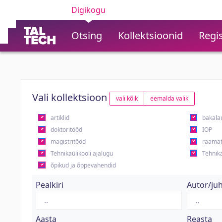
Digikogu
Otsing
Kollektsioonid
Regis
Vali kollektsioon
vali kõik
eemalda valik
artiklid
bakala
doktoritööd
IOP
magistritööd
raamat
Tehnikaülikooli ajalugu
Tehnika
õpikud ja õppevahendid
Pealkiri
Autor/ju
Aasta
Reasta