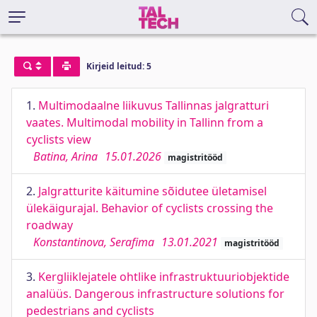
Kirjeid leitud: 5
1.
Multimodaalne liikuvus Tallinnas jalgratturi
vaates. Multimodal mobility in Tallinn from a
cyclists view
Batina, Arina
15.01.2026
magistritööd
2.
Jalgratturite käitumine sõidutee ületamisel
ülekäigurajal. Behavior of cyclists crossing the
roadway
Konstantinova, Serafima
13.01.2021
magistritööd
3.
Kergliiklejatele ohtlike infrastruktuuriobjektide
analüüs. Dangerous infrastructure solutions for
pedestrians and cyclists