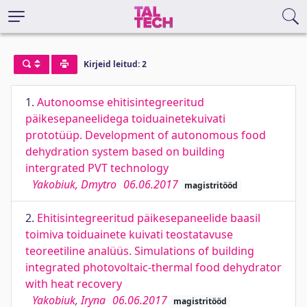
Kirjeid leitud: 2
1.
Autonoomse ehitisintegreeritud
päikesepaneelidega toiduainetekuivati
prototüüp. Development of autonomous food
dehydration system based on building
intergrated PVT technology
Yakobiuk, Dmytro
06.06.2017
magistritööd
2.
Ehitisintegreeritud päikesepaneelide baasil
toimiva toiduainete kuivati teostatavuse
teoreetiline analüüs. Simulations of building
integrated photovoltaic-thermal food dehydrator
with heat recovery
Yakobiuk, Iryna
06.06.2017
magistritööd