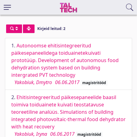
Kirjeid leitud: 2
1.
Autonoomse ehitisintegreeritud
päikesepaneelidega toiduainetekuivati
prototüüp. Development of autonomous food
dehydration system based on building
intergrated PVT technology
Yakobiuk, Dmytro
06.06.2017
magistritööd
2.
Ehitisintegreeritud päikesepaneelide baasil
toimiva toiduainete kuivati teostatavuse
teoreetiline analüüs. Simulations of building
integrated photovoltaic-thermal food dehydrator
with heat recovery
Yakobiuk, Iryna
06.06.2017
magistritööd