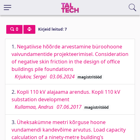
Kirjeid leitud: 7
1.
Negatiivse hõõrde arvestamine büroohoone
vaivundamentide projekteerimisel. Consideration
of negative skin friction in the design of office
buildings pile foundations
Krjukov, Sergei
03.06.2024
magistritööd
2.
Kopli 110 kV alajaama arendus. Kopli 110 kV
substation development
Kullamaa, Andrus
07.06.2017
magistritööd
3.
Üheksakümne meetri kõrguse hoone
vundamendi kandevõime arvutus. Load capacity
calculation of a ninety-metre building’s