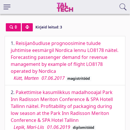
Kirjeid leitud: 3
1.
Reisijanõudluse prognoosimine tulude
juhtimise eesmärgil Nordica lennu LO8178 näitel.
Forecasting passenger demand for revenue
management by example of flight LO8178
operated by Nordica
Kütt, Marten
07.06.2017
magistritööd
2.
Pakettimise kasumlikkus madalhooajal Park
Inn Radisson Meriton Conference & SPA Hotell
Tallinn näitel. Profitability of packaging during
low season at the Park Inn Radisson Meriton
Conference & SPA Hotel Tallinn
Lepik, Mari-Liis
01.06.2019
diplomitööd