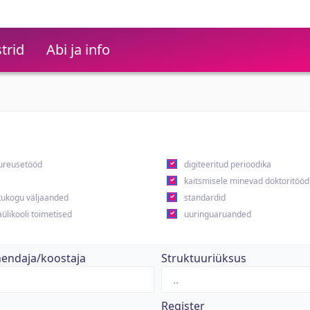
trid
Abi ja info
ureusetööd
digiteeritud perioodika
kaitsmisele minevad doktoritööd
ukogu väljaanded
standardid
ülikooli toimetised
uuringuaruanded
hendaja/koostaja
Struktuuriüksus
Register