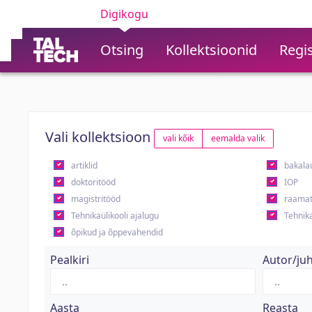
Digikogu
Otsing
Kollektsioonid
Regis
Vali kollektsioon
vali kõik
eemalda valik
artiklid
bakala
doktoritööd
IOP
magistritööd
raamat
Tehnikaülikooli ajalugu
Tehnika
õpikud ja õppevahendid
Pealkiri
Autor/ju
Aasta
Reasta