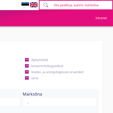
Intranet
diplomitööd
konverentsikogumikud
teadus- ja arengutegevuse aruanded
varia
Märksõna