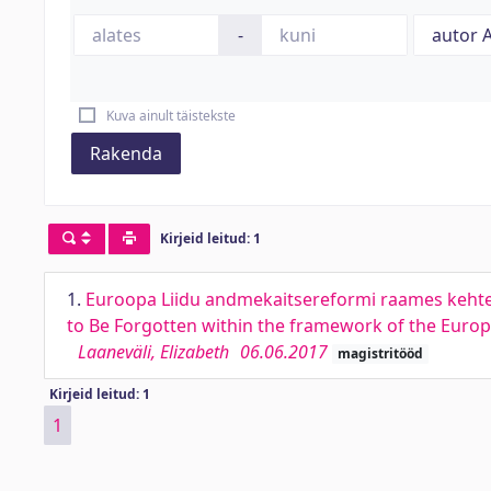
-
Kuva ainult täistekste
Rakenda
Kirjeid leitud: 1
1.
Euroopa Liidu andmekaitsereformi raames kehtes
to Be Forgotten within the framework of the Europ
Laaneväli, Elizabeth
06.06.2017
magistritööd
Kirjeid leitud: 1
1