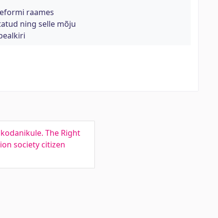
reformi raames
tatud ning selle mõju
ealkiri
kodanikule. The Right
on society citizen