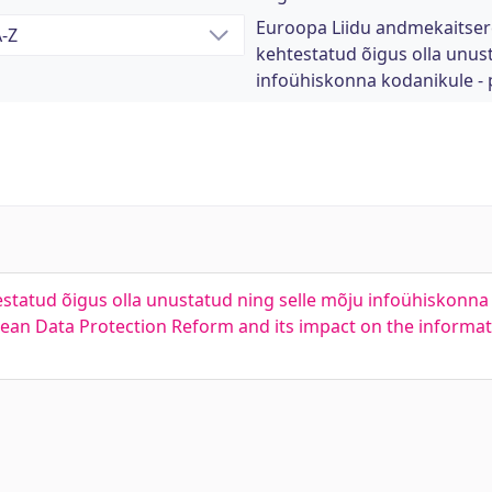
Euroopa Liidu andmekaitse
kehtestatud õigus olla unus
infoühiskonna kodanikule - p
tatud õigus olla unustatud ning selle mõju infoühiskonna 
ean Data Protection Reform and its impact on the informati