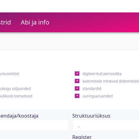
trid
Abi ja info
ureusetööd
digiteeritud perioodika
kaitsmisele minevad doktoritööd
ukogu väljaanded
standardid
ülikooli toimetised
uuringuaruanded
hendaja/koostaja
Struktuuriüksus
Register