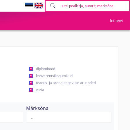
Intranet
diplomitööd
konverentsikogumikud
teadus- ja arengutegevuse aruanded
varia
Märksõna