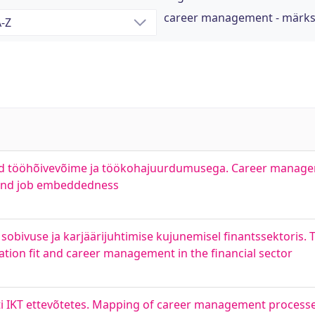
career management - märk
utud tööhõivevõime ja töökohajuurdumusega. Career managem
 and job embeddedness
sobivuse ja karjäärijuhtimise kujunemisel finantssektoris. 
tion fit and career management in the financial sector
ti IKT ettevõtetes. Mapping of career management processe