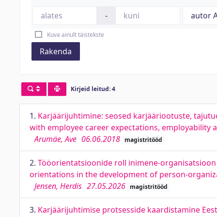
-
Kuva ainult täistekste
Rakenda
Kirjeid leitud: 4
1.
Karjäärijuhtimine: seosed karjääriootuste, taj
with employee career expectations, employability
Arumäe, Ave
06.06.2018
magistritööd
2.
Tööorientatsioonide roll inimene-organisatsioon 
orientations in the development of person-organiza
Jensen, Herdis
27.05.2026
magistritööd
3.
Karjäärijuhtimise protsesside kaardistamine Ees