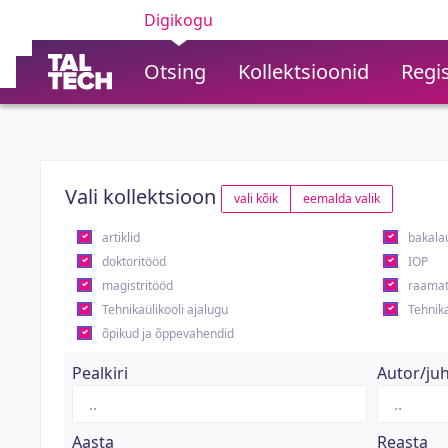
Digikogu
Otsing
Kollektsioonid
Regis
Vali kollektsioon
vali kõik
eemalda valik
artiklid
bakala
doktoritööd
IOP
magistritööd
raamat
Tehnikaülikooli ajalugu
Tehnika
õpikud ja õppevahendid
Pealkiri
Autor/ju
Aasta
Reasta