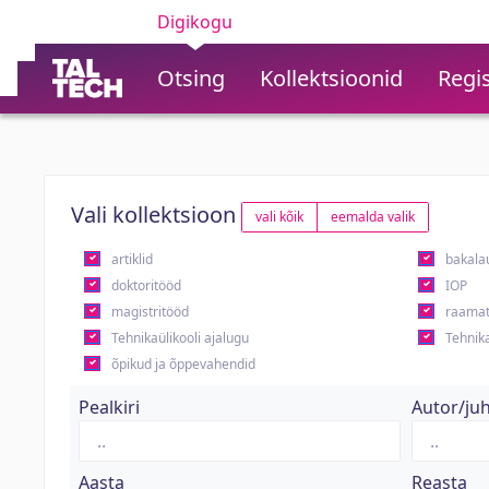
Digikogu
Otsing
Kollektsioonid
Regis
Vali kollektsioon
vali kõik
eemalda valik
artiklid
bakala
doktoritööd
IOP
magistritööd
raamat
Tehnikaülikooli ajalugu
Tehnika
õpikud ja õppevahendid
Pealkiri
Autor/ju
Aasta
Reasta