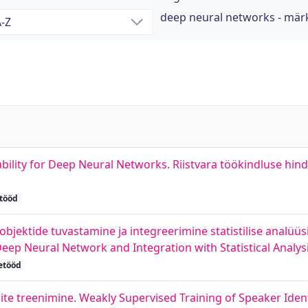
deep neural networks - mä
lity for Deep Neural Networks. Riistvara töökindluse hind
itööd
bjektide tuvastamine ja integreerimine statistilise analüüsi
ep Neural Network and Integration with Statistical Analysi
etööd
e treenimine. Weakly Supervised Training of Speaker Ident