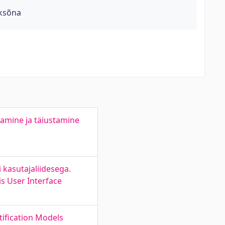
rksõna
amine ja täiustamine
 kasutajaliidesega.
s User Interface
ification Models