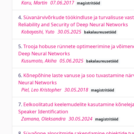
Karu, Martin
07.06.2017
magistritööd
4.
Süvanärvivõrkude töökindluse ja turvalisuse vas
Reliability and Security of Deep Neural Networks
Kobayashi, Yuto
30.05.2025
bakalaureusetööd
5.
Trooja hobuse rünnete optimeerimine ja võimend
Deep Neural Networks
Kusumoto, Akiha
05.06.2025
bakalaureusetööd
6.
Kõnepõhine laste vanuse ja soo tuvastamine närv
Neural Networks
Piel, Leo Kristopher
30.05.2018
magistritööd
7.
Eelkoolitatud keelemudelite kasutamine kõnele
Speaker Identification
Zamana, Oleksandra
30.05.2024
magistritööd
8.
Süvaõppe algoritmide rakendamine objektide tuv