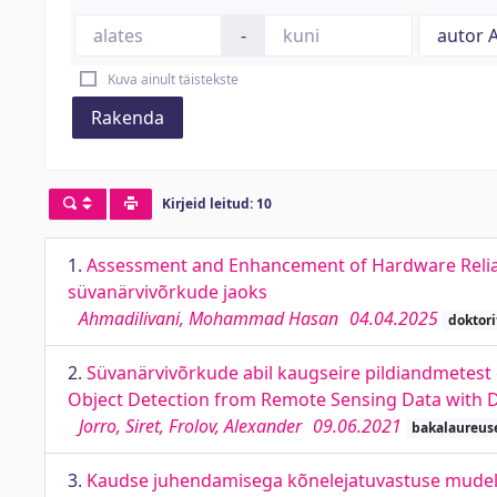
-
Kuva ainult täistekste
Rakenda
Kirjeid leitud: 10
1.
Assessment and Enhancement of Hardware Reliabi
süvanärvivõrkude jaoks
Ahmadilivani, Mohammad Hasan
04.04.2025
doktor
2.
Süvanärvivõrkude abil kaugseire pildiandmetest o
Object Detection from Remote Sensing Data with De
Jorro, Siret, Frolov, Alexander
09.06.2021
bakalaureus
3.
Kaudse juhendamisega kõnelejatuvastuse mudelit