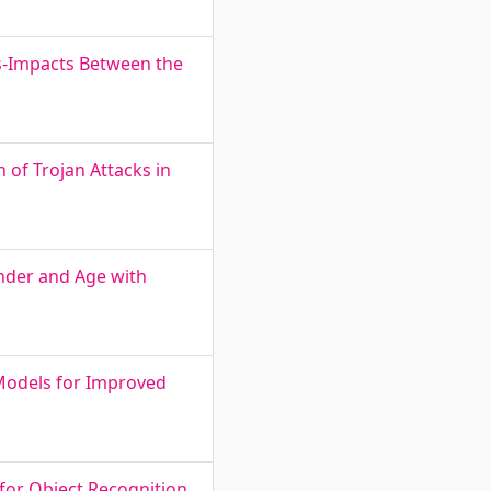
ss-Impacts Between the
of Trojan Attacks in
ender and Age with
Models for Improved
for Object Recognition