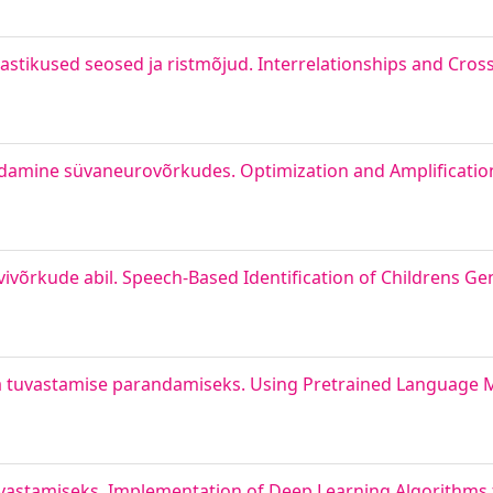
tastikused seosed ja ristmõjud. Interrelationships and Cro
amine süvaneurovõrkudes. Optimization and Amplification 
ivõrkude abil. Speech-Based Identification of Childrens G
ja tuvastamise parandamiseks. Using Pretrained Language 
astamiseks. Implementation of Deep Learning Algorithms 