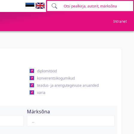
Intranet
diplomitööd
konverentsikogumikud
teadus- ja arengutegevuse aruanded
varia
Märksõna