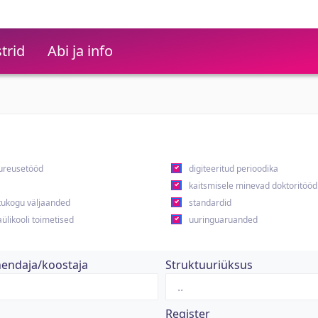
trid
Abi ja info
ureusetööd
digiteeritud perioodika
kaitsmisele minevad doktoritööd
ukogu väljaanded
standardid
ülikooli toimetised
uuringuaruanded
hendaja/koostaja
Struktuuriüksus
Register