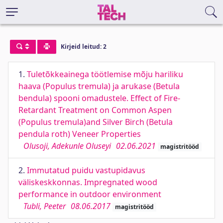
Kirjeid leitud: 2
1.
Tuletõkkeainega töötlemise mõju hariliku
haava (Populus tremula) ja arukase (Betula
bendula) spooni omadustele. Effect of Fire-
Retardant Treatment on Common Aspen
(Populus tremula)and Silver Birch (Betula
pendula roth) Veneer Properties
Olusoji, Adekunle Oluseyi
02.06.2021
magistritööd
2.
Immutatud puidu vastupidavus
väliskeskkonnas. Impregnated wood
performance in outdoor environment
Tubli, Peeter
08.06.2017
magistritööd