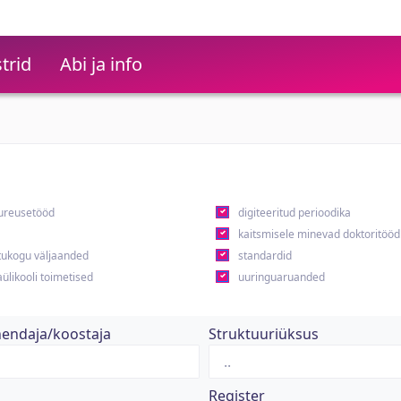
trid
Abi ja info
ureusetööd
digiteeritud perioodika
kaitsmisele minevad doktoritööd
ukogu väljaanded
standardid
ülikooli toimetised
uuringuaruanded
hendaja/koostaja
Struktuuriüksus
Register