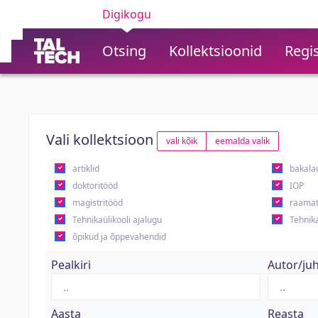
Digikogu
Otsing
Kollektsioonid
Regis
Vali kollektsioon
vali kõik
eemalda valik
artiklid
bakala
doktoritööd
IOP
magistritööd
raamat
Tehnikaülikooli ajalugu
Tehnika
õpikud ja õppevahendid
Pealkiri
Autor/ju
Aasta
Reasta