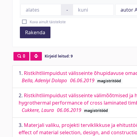
-
Kuva ainult täistekste
Rakenda
Kirjeid leitud: 9
1.
Ristkihtliimpuidust välisseinte õhupidavuse omad
Bella, Adeniyi Dolapo
06.06.2019
magistritööd
2.
Ristkihtliimpuidust välisseinte välimõõtmised j
hygrothermal performance of cross laminated timb
Cukkere, Laura
06.06.2019
magistritööd
3.
Materjali valiku, projekti terviklikkuse ja ehitus
effect of material selection, design, and construct