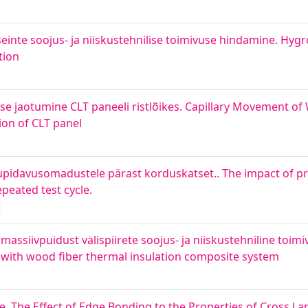
 seinte soojus- ja niiskustehnilise toimivuse hindamine. H
tion
use jaotumine CLT paneeli ristlõikes. Capillary Movement of 
ion of CLT panel
upidavusomadustele pärast korduskatset.. The impact of p
epeated test cycle.
massiivpuidust välispiirete soojus- ja niiskustehniline toi
 with wood fiber thermal insulation composite system
le. The Effect of Edge Bonding to the Properties of Cross L