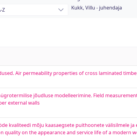
Kukk, Villu - juhendaja
used. Air permeability properties of cross laminated timber
a hügrotermilise jõudluse modelleerimine. Field measuremen
er external walls
tööde kvaliteedi mõju kaasaegsete puithoonete välisilmele ja
ion quality on the appearance and service life of a modern 