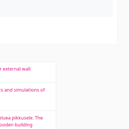
 external wall
ts and simulations of
 eluea pikkusele. The
wooden building