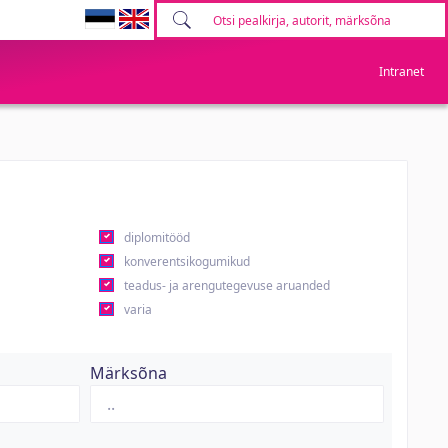
Intranet
diplomitööd
konverentsikogumikud
teadus- ja arengutegevuse aruanded
varia
Märksõna