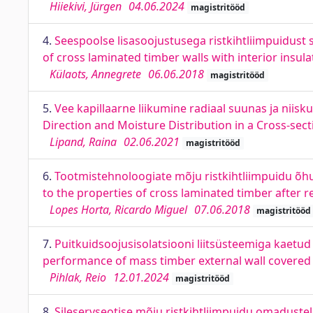
Hiiekivi, Jürgen
04.06.2024
magistritööd
4.
Seespoolse lisasoojustusega ristkihtliimpuidust
of cross laminated timber walls with interior insula
Külaots, Annegrete
06.06.2018
magistritööd
5.
Vee kapillaarne liikumine radiaal suunas ja niisk
Direction and Moisture Distribution in a Cross-sect
Lipand, Raina
02.06.2021
magistritööd
6.
Tootmistehnoloogiate mõju ristkihtliimpuidu õh
to the properties of cross laminated timber after r
Lopes Horta, Ricardo Miguel
07.06.2018
magistritööd
7.
Puitkuidsoojusisolatsiooni liitsüsteemiga kaetud 
performance of mass timber external wall covered
Pihlak, Reio
12.01.2024
magistritööd
8.
Sileservseotise mõju ristkihtliimpuidu omaduste