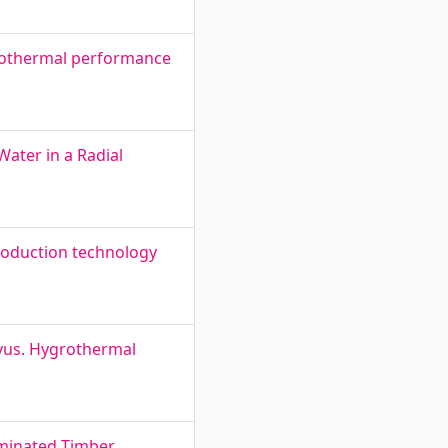
ygrothermal performance
Water in a Radial
roduction technology
mivus. Hygrothermal
aminated Timber