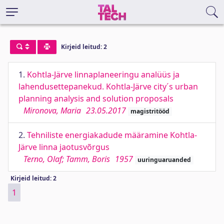
Kirjeid leitud: 2
1.
Kohtla-Järve linnaplaneeringu analüüs ja
lahendusettepanekud. Kohtla-Järve city´s urban
planning analysis and solution proposals
Mironova, Maria
23.05.2017
magistritööd
2.
Tehniliste energiakadude määramine Kohtla-
Järve linna jaotusvõrgus
Terno, Olaf; Tamm, Boris
1957
uuringuaruanded
Kirjeid leitud: 2
1