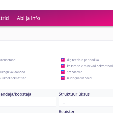
trid
Abi ja info
ureusetööd
digiteeritud perioodika
kaitsmisele minevad doktoritööd
ukogu väljaanded
standardid
ülikooli toimetised
uuringuaruanded
hendaja/koostaja
Struktuuriüksus
Register