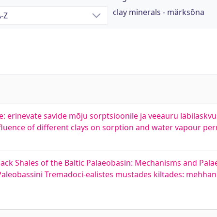
clay minerals - märksõna
 erinevate savide mõju sorptsioonile ja veeauru läbilaskvu
luence of different clays on sorption and water vapour per
ack Shales of the Baltic Palaeobasin: Mechanisms and Pal
 Paleobassini Tremadoci-ealistes mustades kiltades: mehhan