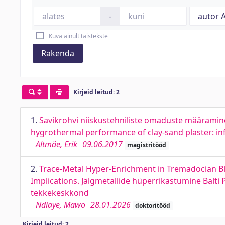
-
Kuva ainult täistekste
Rakenda
Kirjeid leitud: 2
1.
Savikrohvi niiskustehniliste omaduste määramine:
hygrothermal performance of clay-sand plaster: inf
Altmäe, Erik
09.06.2017
magistritööd
2.
Trace-Metal Hyper-Enrichment in Tremadocian Bl
Implications. Jälgmetallide hüperrikastumine Balti
tekkekeskkond
Ndiaye, Mawo
28.01.2026
doktoritööd
Kirjeid leitud: 2