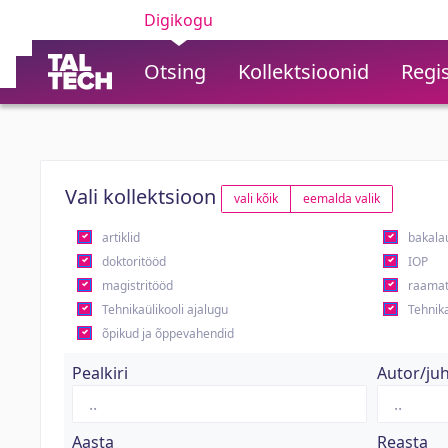
Digikogu
Otsing
Kollektsioonid
Regis
Vali kollektsioon
vali kõik
eemalda valik
artiklid
bakala
doktoritööd
IOP
magistritööd
raamat
Tehnikaülikooli ajalugu
Tehnika
õpikud ja õppevahendid
Pealkiri
Autor/ju
Aasta
Reasta