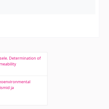
sele. Determination of
meability
aeoenvironmental
ismid ja