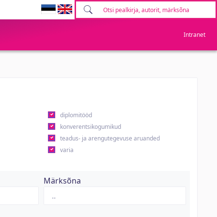
Intranet
diplomitööd
konverentsikogumikud
teadus- ja arengutegevuse aruanded
varia
Märksõna