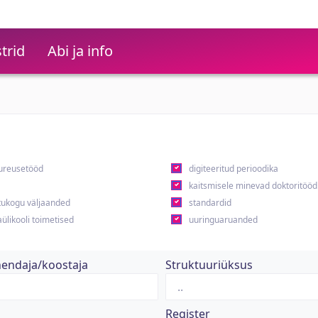
trid
Abi ja info
ureusetööd
digiteeritud perioodika
kaitsmisele minevad doktoritööd
ukogu väljaanded
standardid
ülikooli toimetised
uuringuaruanded
hendaja/koostaja
Struktuuriüksus
Register