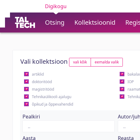
Digikogu
Otsing
Kollektsioonid
Regis
Vali kollektsioon
vali kõik
eemalda valik
artiklid
bakala
doktoritööd
IOP
magistritööd
raamat
Tehnikaülikooli ajalugu
Tehnika
õpikud ja õppevahendid
Pealkiri
Autor/ju
Aasta
Reasta