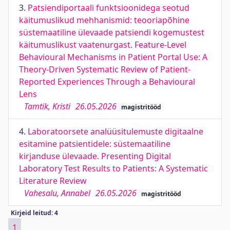
3.
Patsiendiportaali funktsioonidega seotud
käitumuslikud mehhanismid: teooriapõhine
süstemaatiline ülevaade patsiendi kogemustest
käitumuslikust vaatenurgast. Feature-Level
Behavioural Mechanisms in Patient Portal Use: A
Theory-Driven Systematic Review of Patient-
Reported Experiences Through a Behavioural
Lens
Tamtik, Kristi
26.05.2026
magistritööd
4.
Laboratoorsete analüüsitulemuste digitaalne
esitamine patsientidele: süstemaatiline
kirjanduse ülevaade. Presenting Digital
Laboratory Test Results to Patients: A Systematic
Literature Review
Vahesalu, Annabel
26.05.2026
magistritööd
Kirjeid leitud: 4
1