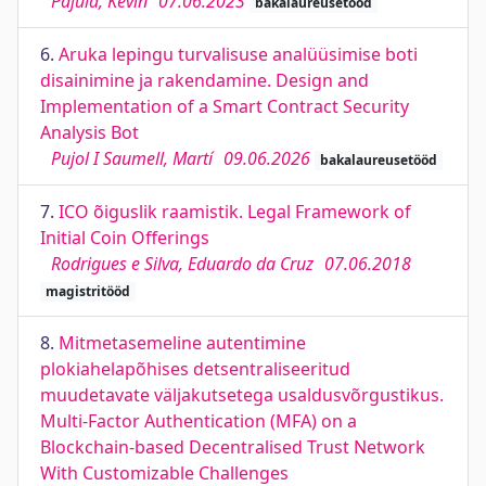
Pajula, Kevin
07.06.2023
bakalaureusetööd
6.
Aruka lepingu turvalisuse analüüsimise boti
disainimine ja rakendamine. Design and
Implementation of a Smart Contract Security
Analysis Bot
Pujol I Saumell, Martí
09.06.2026
bakalaureusetööd
7.
ICO õiguslik raamistik. Legal Framework of
Initial Coin Offerings
Rodrigues e Silva, Eduardo da Cruz
07.06.2018
magistritööd
8.
Mitmetasemeline autentimine
plokiahelapõhises detsentraliseeritud
muudetavate väljakutsetega usaldusvõrgustikus.
Multi-Factor Authentication (MFA) on a
Blockchain-based Decentralised Trust Network
With Customizable Challenges