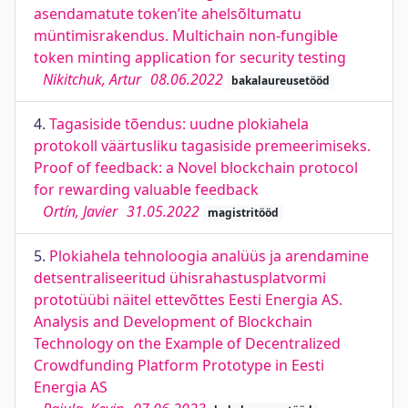
asendamatute token’ite ahelsõltumatu
müntimisrakendus. Multichain non-fungible
token minting application for security testing
Nikitchuk, Artur
08.06.2022
bakalaureusetööd
4.
Tagasiside tõendus: uudne plokiahela
protokoll väärtusliku tagasiside premeerimiseks.
Proof of feedback: a Novel blockchain protocol
for rewarding valuable feedback
Ortín, Javier
31.05.2022
magistritööd
5.
Plokiahela tehnoloogia analüüs ja arendamine
detsentraliseeritud ühisrahastusplatvormi
prototüübi näitel ettevõttes Eesti Energia AS.
Analysis and Development of Blockchain
Technology on the Example of Decentralized
Crowdfunding Platform Prototype in Eesti
Energia AS