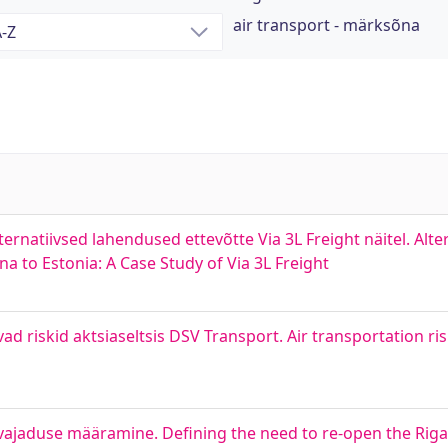
air transport - märksõna
ernatiivsed lahendused ettevõtte Via 3L Freight näitel. Alte
 to Estonia: A Case Study of Via 3L Freight
d riskid aktsiaseltsis DSV Transport. Air transportation ris
vajaduse määramine. Defining the need to re-open the Rig