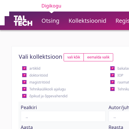
Digikogu
Otsing
Kollektsioonid
Regis
Vali kollektsioon
vali kõik
eemalda valik
artiklid
bakala
doktoritööd
IOP
magistritööd
raamat
Tehnikaülikooli ajalugu
Tehnika
õpikud ja õppevahendid
Pealkiri
Autor/ju
Aasta
Reasta