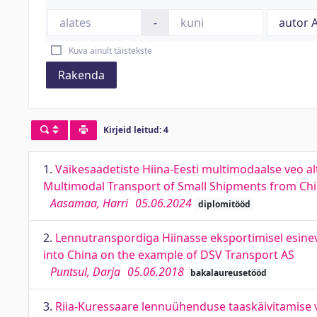
-
Kuva ainult täistekste
Rakenda
Kirjeid leitud: 4
1.
Väikesaadetiste Hiina-Eesti multimodaalse veo alt
Multimodal Transport of Small Shipments from China
Aasamaa, Harri
05.06.2024
diplomitööd
2.
Lennutranspordiga Hiinasse eksportimisel esineva
into China on the example of DSV Transport AS
Puntsul, Darja
05.06.2018
bakalaureusetööd
3.
Riia-Kuressaare lennuühenduse taaskäivitamise 