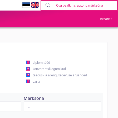
Intranet
diplomitööd
konverentsikogumikud
teadus- ja arengutegevuse aruanded
varia
Märksõna