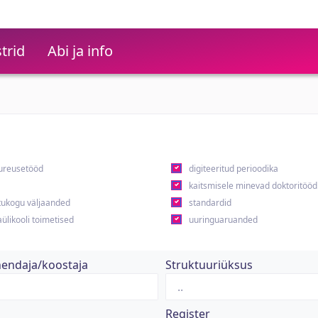
trid
Abi ja info
ureusetööd
digiteeritud perioodika
kaitsmisele minevad doktoritööd
ukogu väljaanded
standardid
ülikooli toimetised
uuringuaruanded
hendaja/koostaja
Struktuuriüksus
Register