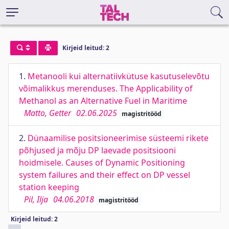
Kirjeid leitud: 2
1.
Metanooli kui alternatiivkütuse kasutuselevõtu
võimalikkus merenduses. The Applicability of
Methanol as an Alternative Fuel in Maritime
Matto, Getter
02.06.2025
magistritööd
2.
Dünaamilise positsioneerimise süsteemi rikete
põhjused ja mõju DP laevade positsiooni
hoidmisele. Causes of Dynamic Positioning
system failures and their effect on DP vessel
station keeping
Pil, Ilja
04.06.2018
magistritööd
Kirjeid leitud: 2