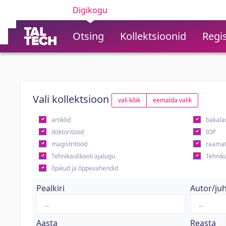
Digikogu
Otsing
Kollektsioonid
Regis
Vali kollektsioon
vali kõik
eemalda valik
artiklid
bakala
doktoritööd
IOP
magistritööd
raamat
Tehnikaülikooli ajalugu
Tehnika
õpikud ja õppevahendid
Pealkiri
Autor/ju
Aasta
Reasta