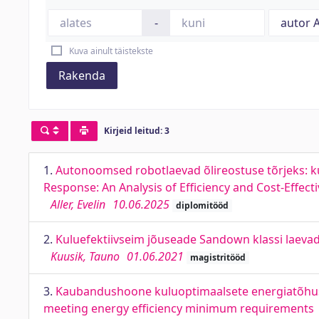
-
Kuva ainult täistekste
Rakenda
Kirjeid leitud: 3
1.
Autonoomsed robotlaevad õlireostuse tõrjeks: k
Response: An Analysis of Efficiency and Cost-Effect
Aller, Evelin
10.06.2025
diplomitööd
2.
Kuluefektiivseim jõuseade Sandown klassi laevad
Kuusik, Tauno
01.06.2021
magistritööd
3.
Kaubandushoone kuluoptimaalsete energiatõhusu
meeting energy efficiency minimum requirements