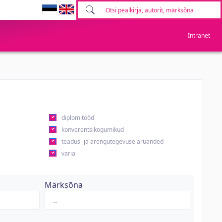
Intranet
diplomitööd
konverentsikogumikud
teadus- ja arengutegevuse aruanded
varia
Märksõna