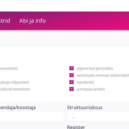
trid
Abi ja info
ureusetööd
digiteeritud perioodika
kaitsmisele minevad doktoritööd
ukogu väljaanded
standardid
ülikooli toimetised
uuringuaruanded
hendaja/koostaja
Struktuuriüksus
Register