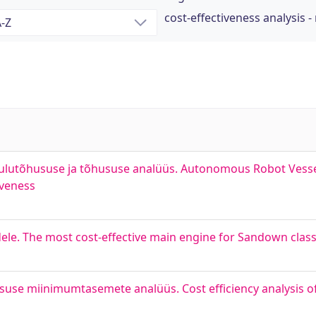
cost-effectiveness analysis 
ulutõhususe ja tõhususe analüüs. Autonomous Robot Vessels
iveness
ele. The most cost-effective main engine for Sandown class
se miinimumtasemete analüüs. Cost efficiency analysis of