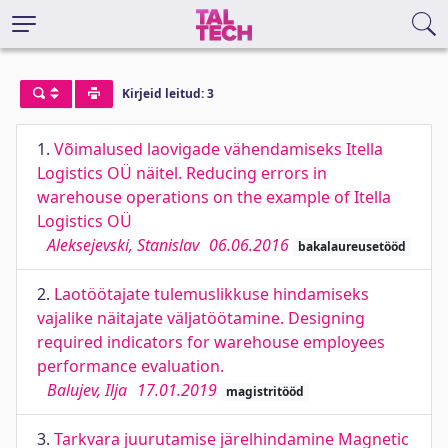
Kirjeid leitud: 3
1.
Võimalused laovigade vähendamiseks Itella
Logistics OÜ näitel. Reducing errors in
warehouse operations on the example of Itella
Logistics OÜ
Aleksejevski, Stanislav
06.06.2016
bakalaureusetööd
2.
Laotöötajate tulemuslikkuse hindamiseks
vajalike näitajate väljatöötamine. Designing
required indicators for warehouse employees
performance evaluation.
Balujev, Ilja
17.01.2019
magistritööd
3.
Tarkvara juurutamise järelhindamine Magnetic