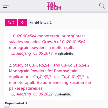
Kirjeid leitud: 2
1.
Cu2CdGeSe4 monoterapulbrite süntees
sulades soolades. Growth of Cu2CdGeSe4
monograin powders in molten salts
Li, Xiaofeng
05.06.2018
magistritööd
2.
Study of Cu
Ge(S,Se)
and Cu
CdGe(S,Se)
2
3
2
4
Monograin Powders for Photovoltaic
Applications. Cu
Ge(S,Se)
ja Cu
CdGe(S,Se)
2
3
2
4
monoterapulbrite uurimine ning kasutamine
päikesepatareides
Li, Xiaofeng
03.06.2022
doktoritööd
Kirjeid leitud: 2