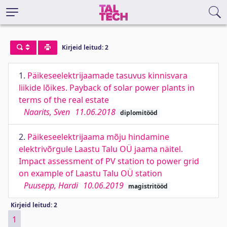
Kirjeid leitud: 2
1.
Päikeseelektrijaamade tasuvus kinnisvara
liikide lõikes. Payback of solar power plants in
terms of the real estate
Naarits, Sven
11.06.2018
diplomitööd
2.
Päikeseelektrijaama mõju hindamine
elektrivõrgule Laastu Talu OÜ jaama näitel.
Impact assessment of PV station to power grid
on example of Laastu Talu OÜ station
Puusepp, Hardi
10.06.2019
magistritööd
Kirjeid leitud: 2
1