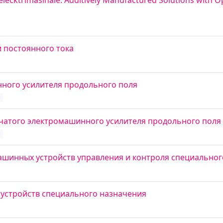
elecktrimasinale. Additively Manufactured Solutions with 
 постоянного тока
ного усилителя продольного поля
d
чатого электромашинного усилителя продольного поля
d
ашинных устройств управления и контроля специальног
 устройств специального назначения