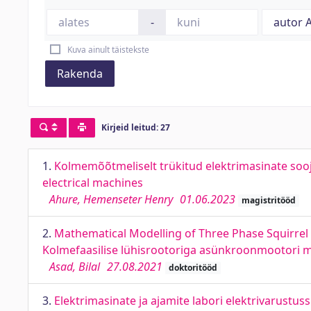
-
Kuva ainult täistekste
Rakenda
Kirjeid leitud: 27
1.
Kolmemõõtmeliselt trükitud elektrimasinate soo
electrical machines
Ahure, Hemenseter Henry
01.06.2023
magistritööd
2.
Mathematical Modelling of Three Phase Squirrel 
Kolmefaasilise lühisrootoriga asünkroonmootori ma
Asad, Bilal
27.08.2021
doktoritööd
3.
Elektrimasinate ja ajamite labori elektrivarust