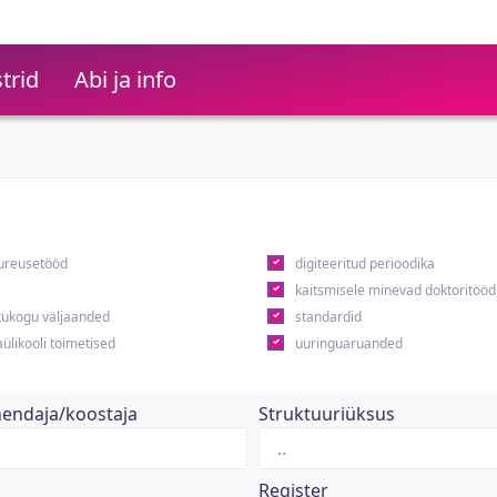
trid
Abi ja info
ureusetööd
digiteeritud perioodika
kaitsmisele minevad doktoritööd
ukogu väljaanded
standardid
ülikooli toimetised
uuringuaruanded
hendaja/koostaja
Struktuuriüksus
Register