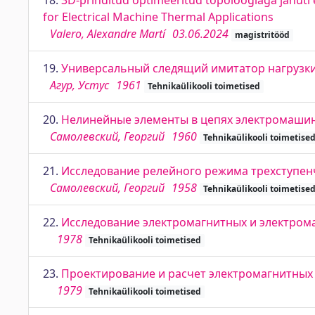
18.
3D-prinditud optimeeritud topoloogiaga jahuti 
for Electrical Machine Thermal Applications
Valero, Alexandre Martí
03.06.2024
magistritööd
19.
Универсальный следящий имитатор нагрузки
Агур, Устус
1961
Tehnikaülikooli toimetised
20.
Нелинейные элементы в цепях электромашин
Самолевский, Георгий
1960
Tehnikaülikooli toimetise
21.
Исследование релейного режима трехступен
Самолевский, Георгий
1958
Tehnikaülikooli toimetise
22.
Исследование электромагнитных и электром
1978
Tehnikaülikooli toimetised
23.
Проектирование и расчет электромагнитных
1979
Tehnikaülikooli toimetised