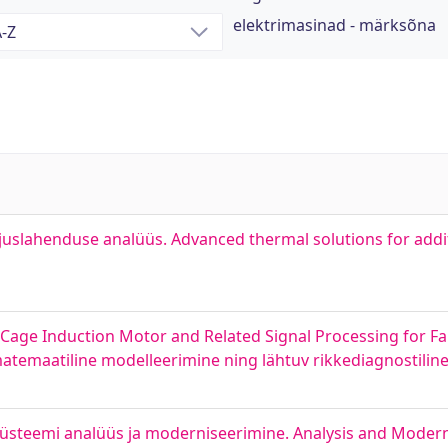
elektrimasinad - märksõna
juslahenduse analüüs. Advanced thermal solutions for add
Cage Induction Motor and Related Signal Processing for Fau
temaatiline modelleerimine ning lähtuv rikkediagnostiline 
ussüsteemi analüüs ja moderniseerimine. Analysis and Moder