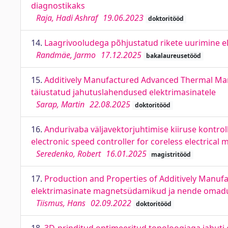
diagnostikaks
Raja, Hadi Ashraf
19.06.2023
doktoritööd
14.
Laagrivooludega põhjustatud rikete uurimine el
Randmäe, Jarmo
17.12.2025
bakalaureusetööd
15.
Additively Manufactured Advanced Thermal Mana
täiustatud jahutuslahendused elektrimasinatele
Sarap, Martin
22.08.2025
doktoritööd
16.
Andurivaba väljavektorjuhtimise kiiruse kontrol
electronic speed controller for coreless electrical
Seredenko, Robert
16.01.2025
magistritööd
17.
Production and Properties of Additively Manufa
elektrimasinate magnetsüdamikud ja nende omad
Tiismus, Hans
02.09.2022
doktoritööd