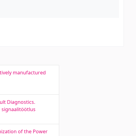
itively manufactured
lt Diagnostics.
signaalitöötlus
nization of the Power