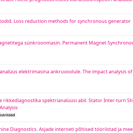
did. Loss reduction methods for synchronous generator
agnetitega sünkroonmasin. Permanent Magnet Synchrono
nalüüs elektrimasina ankruvoolule. The impact analysis of
 rikkediagnostika spektrianalüüsi abil. Stator Inter-turn Sho
Analysis
stritööd
ine Diagnostics. Asjade interneti põhised tööriistad ja me