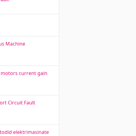
us Machine
 motors current gain
rt Circuit Fault
etodid elektrimasinate