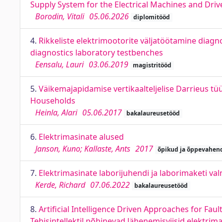
Supply System for the Electrical Machines and Dri
Borodin, Vitali
05.06.2026
diplomitööd
4.
Rikkeliste elektrimootorite väljatöötamine diagn
diagnostics laboratory testbenches
Eensalu, Lauri
03.06.2019
magistritööd
5.
Väikemajapidamise vertikaalteljelise Darrieus tüü
Households
Heinla, Alari
05.06.2017
bakalaureusetööd
6.
Elektrimasinate alused
Janson, Kuno; Kallaste, Ants
2017
õpikud ja õppevahen
7.
Elektrimasinate laborijuhendi ja laborimaketi va
Kerde, Richard
07.06.2022
bakalaureusetööd
8.
Artificial Intelligence Driven Approaches for Fau
Tehisintellektil põhinevad lähenemisviisid elektrim