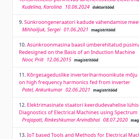
Kudelina, Karolina
10.06.2024
doktoritööd
9.
Sünkroongeneraatori kadude vähendamise meeto
Mihhailjuk, Sergei
01.06.2021
magistritööd
10.
Asünkroonmasina baasil ümberehitatud püsim
Redesigned on the Basis of an Induction Machine
Noor, Priit
12.06.2015
magistritööd
11.
Kõrgesageduslike inverteriharmoonikute mõju a
on high frequency harmonics fed from inverter
Patel, Ankurkumar
02.06.2021
magistritööd
12.
Elektrimasinate staatori keerdudevahelise lühise
Diagnostics of Electrical Machines using Spectrum 
Prajapati, Rinkeshkumar Arvindbhai
08.07.2020
magi
13.
IoT based Tools and Methods for Electrical Mach