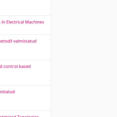
in Electrical Machines
etodil valmistatud
ed control based
mistatud