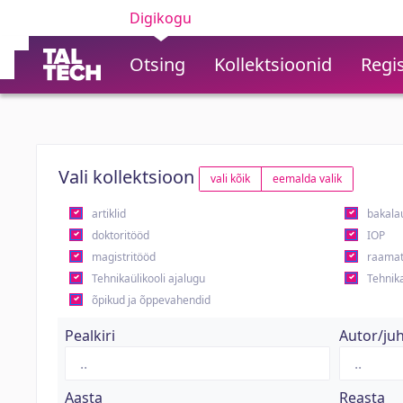
Digikogu
Otsing
Kollektsioonid
Regis
Vali kollektsioon
vali kõik
eemalda valik
artiklid
bakala
doktoritööd
IOP
magistritööd
raamat
Tehnikaülikooli ajalugu
Tehnika
õpikud ja õppevahendid
Pealkiri
Autor/ju
Aasta
Reasta