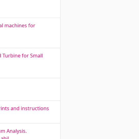
cal machines for
d Turbine for Small
ints and instructions
um Analysis.
abil