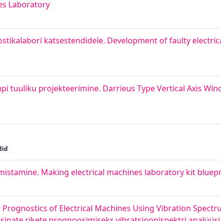
ves Laboratory
ostikalabori katsestendidele. Development of faulty electri
pi tuuliku projekteerimine. Darrieus Type Vertical Axis Win
did
lmistamine. Making electrical machines laboratory kit bluepr
lt Prognostics of Electrical Machines Using Vibration Spectr
asinate rikete prognoosimiseks vibratsioonispektri analüüsi 