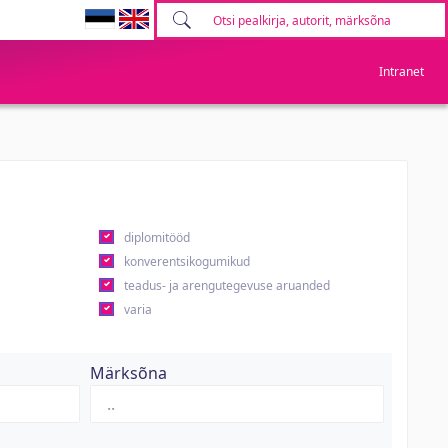
Intranet
diplomitööd
konverentsikogumikud
teadus- ja arengutegevuse aruanded
varia
Märksõna