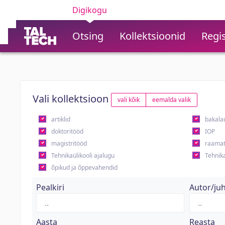
Digikogu
Otsing
Kollektsioonid
Regis
Vali kollektsioon
vali kõik
eemalda valik
artiklid
bakala
doktoritööd
IOP
magistritööd
raamat
Tehnikaülikooli ajalugu
Tehnika
õpikud ja õppevahendid
Pealkiri
Autor/ju
Aasta
Reasta