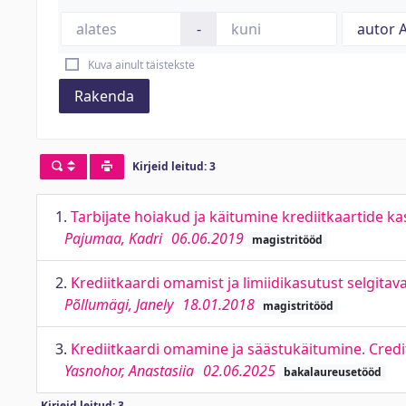
-
Kuva ainult täistekste
Rakenda
Kirjeid leitud: 3
1.
Tarbijate hoiakud ja käitumine krediitkaartide k
Pajumaa, Kadri
06.06.2019
magistritööd
2.
Krediitkaardi omamist ja limiidikasutust selgit
Põllumägi, Janely
18.01.2018
magistritööd
3.
Krediitkaardi omamine ja säästukäitumine. Cred
Yasnohor, Anastasiia
02.06.2025
bakalaureusetööd
Kirjeid leitud: 3