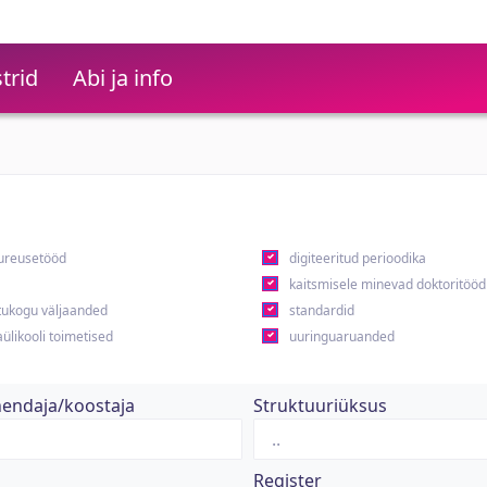
trid
Abi ja info
ureusetööd
digiteeritud perioodika
kaitsmisele minevad doktoritööd
ukogu väljaanded
standardid
ülikooli toimetised
uuringuaruanded
hendaja/koostaja
Struktuuriüksus
Register