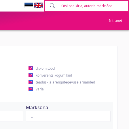
Intranet
diplomitööd
konverentsikogumikud
teadus- ja arengutegevuse aruanded
varia
Märksõna