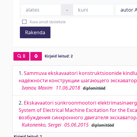
-
Kuva ainult täistekste
Rakenda
Kirjeid leitud: 2
1.
Sammuva ekskavaatori konstruktsioonide kindlus
надёжности конструкции шагающего экскаватор
Ivanov, Maxim
11.06.2018
diplomitööd
2.
Ekskavaatori sünkroonmootori elektrimasinaerg
System of Electrical Machine Excitation for the 
возбуждения синхронного двигателя экскавато
Kukonenko, Sergei
05.06.2015
diplomitööd
Kirjeid leitud: 2