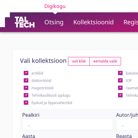
Digikogu
Otsing
Kollektsioonid
Regis
Vali kollektsioon
vali kõik
eemalda valik
artiklid
bakala
doktoritööd
IOP
magistritööd
raamat
Tehnikaülikooli ajalugu
Tehnika
õpikud ja õppevahendid
Pealkiri
Autor/ju
Aasta
Reasta