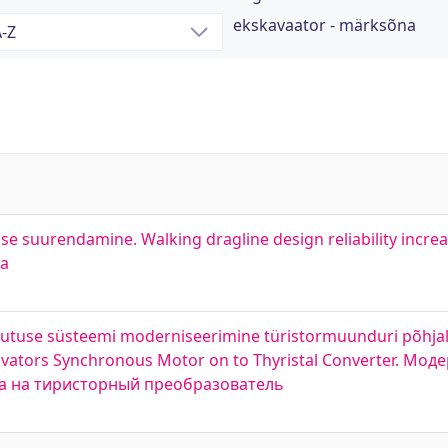
ekskavaator - märksõna
e suurendamine. Walking dragline design reliability incr
а
utuse süsteemi moderniseerimine türistormuunduri põhjal.
Excavators Synchronous Motor on to Thyristal Converter. М
ра на тиристорный преобразователь