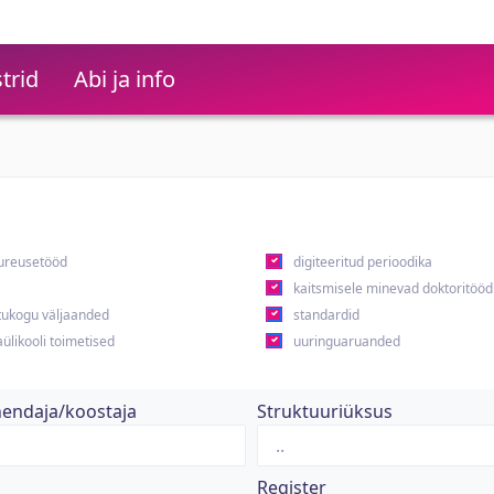
trid
Abi ja info
ureusetööd
digiteeritud perioodika
kaitsmisele minevad doktoritööd
ukogu väljaanded
standardid
ülikooli toimetised
uuringuaruanded
hendaja/koostaja
Struktuuriüksus
Register