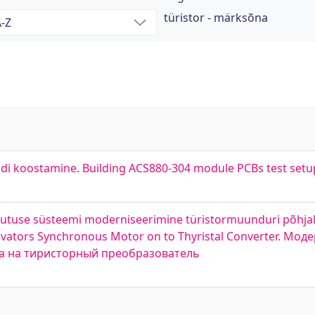
türistor - märksõna
ndi koostamine. Building ACS880-304 module PCBs test setu
utuse süsteemi moderniseerimine türistormuunduri põhjal.
Excavators Synchronous Motor on to Thyristal Converter. М
ра на тиристорный преобразователь