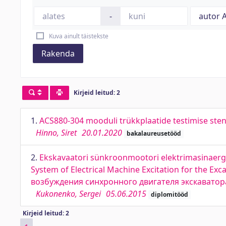
-
Kuva ainult täistekste
Rakenda
Kirjeid leitud: 2
1.
ACS880-304 mooduli trükkplaatide testimise ste
Hinno, Siret
20.01.2020
bakalaureusetööd
2.
Ekskavaatori sünkroonmootori elektrimasinaerg
System of Electrical Machine Excitation for the 
возбуждения синхронного двигателя экскавато
Kukonenko, Sergei
05.06.2015
diplomitööd
Kirjeid leitud: 2