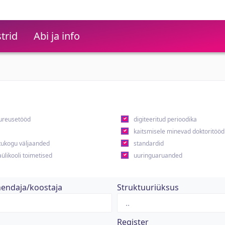
trid
Abi ja info
ureusetööd
digiteeritud perioodika
kaitsmisele minevad doktoritööd
ukogu väljaanded
standardid
ülikooli toimetised
uuringuaruanded
hendaja/koostaja
Struktuuriüksus
Register