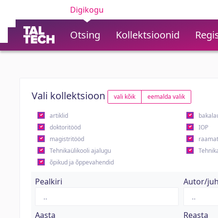
Digikogu
Otsing
Kollektsioonid
Regis
Vali kollektsioon
vali kõik
eemalda valik
artiklid
bakala
doktoritööd
IOP
magistritööd
raamat
Tehnikaülikooli ajalugu
Tehnika
õpikud ja õppevahendid
Pealkiri
Autor/ju
Aasta
Reasta