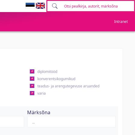
Intranet
diplomitööd
konverentsikogumikud
teadus- ja arengutegevuse aruanded
varia
Märksõna