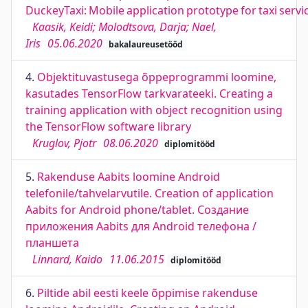
DuckeyTaxi: Mobile application prototype for taxi servi
Kaasik, Keidi; Molodtsova, Darja; Nael,
Iris
05.06.2020
bakalaureusetööd
4.
Objektituvastusega õppeprogrammi loomine,
kasutades TensorFlow tarkvarateeki. Creating a
training application with object recognition using
the TensorFlow software library
Kruglov, Pjotr
08.06.2020
diplomitööd
5.
Rakenduse Aabits loomine Android
telefonile/tahvelarvutile. Creation of application
Aabits for Android phone/tablet. Создание
приложения Aabits для Android телефона /
планшета
Linnard, Kaido
11.06.2015
diplomitööd
6.
Piltide abil eesti keele õppimise rakenduse