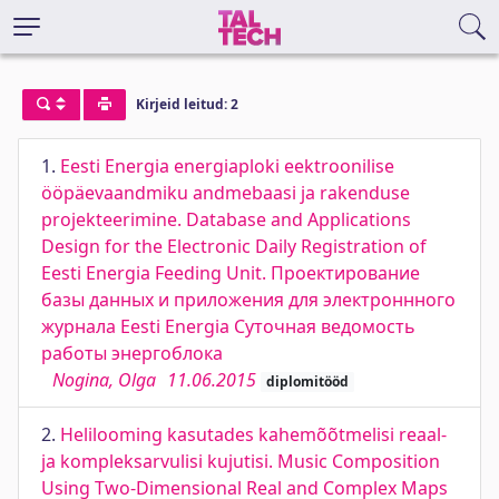
Kirjeid leitud: 2
1.
Eesti Energia energiaploki eektroonilise
ööpäevaandmiku andmebaasi ja rakenduse
projekteerimine. Database and Applications
Design for the Electronic Daily Registration of
Eesti Energia Feeding Unit. Проектирование
базы данных и приложения для электроннного
журнала Eesti Energia Суточная ведомость
работы энергоблока
Nogina, Olga
11.06.2015
diplomitööd
2.
Helilooming kasutades kahemõõtmelisi reaal-
ja kompleksarvulisi kujutisi. Music Composition
Using Two-Dimensional Real and Complex Maps