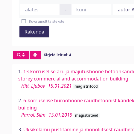
-
Kuva ainult täistekste
Rakenda
Kirjeid leitud: 4
1.
13-korruselise äri- ja majutushoone betoonkande
storey commercial and accommodation building
Hitt, Ljubov
15.01.2021
magistritööd
2.
6-korruselise büroohoone raudbetoonist kandekon
building
Parrol, Siim
15.01.2019
magistritööd
3.
Üksikelamu püstitamine ja monoliitsest raudbetoo