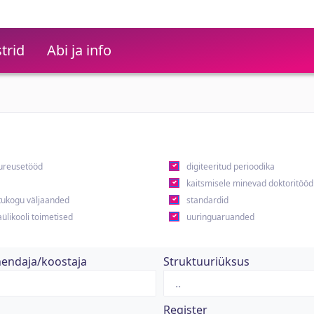
trid
Abi ja info
ureusetööd
digiteeritud perioodika
kaitsmisele minevad doktoritööd
ukogu väljaanded
standardid
ülikooli toimetised
uuringuaruanded
hendaja/koostaja
Struktuuriüksus
Register