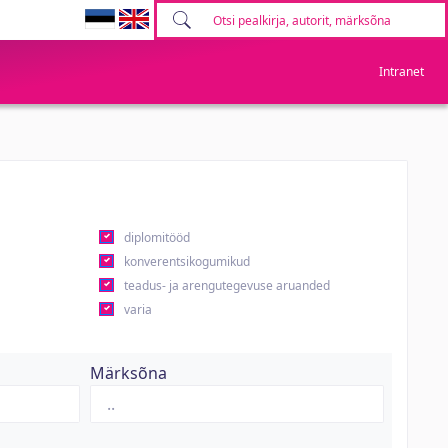
Intranet
diplomitööd
konverentsikogumikud
teadus- ja arengutegevuse aruanded
varia
Märksõna