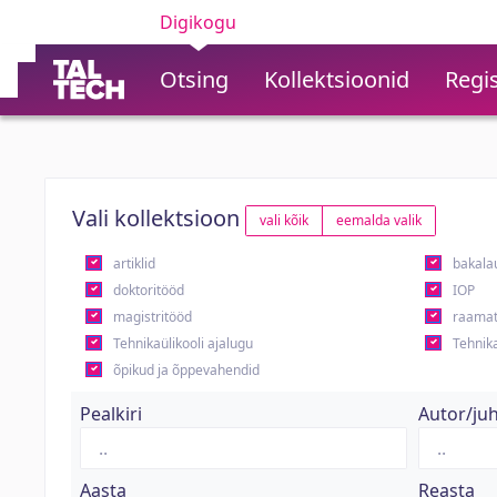
Digikogu
Otsing
Kollektsioonid
Regis
Vali kollektsioon
vali kõik
eemalda valik
artiklid
bakala
doktoritööd
IOP
magistritööd
raamat
Tehnikaülikooli ajalugu
Tehnika
õpikud ja õppevahendid
Pealkiri
Autor/ju
Aasta
Reasta