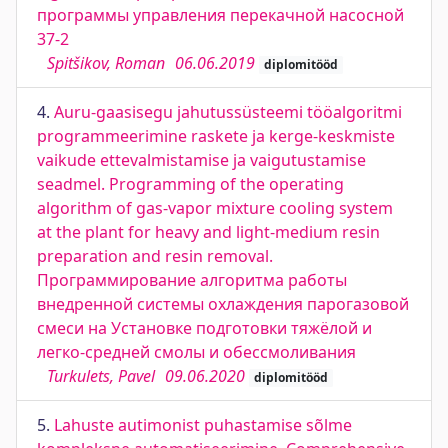
программы управления перекачной насосной
37-2
Spitšikov, Roman
06.06.2019
diplomitööd
4.
Auru-gaasisegu jahutussüsteemi tööalgoritmi
programmeerimine raskete ja kerge-keskmiste
vaikude ettevalmistamise ja vaigutustamise
seadmel. Programming of the operating
algorithm of gas-vapor mixture cooling system
at the plant for heavy and light-medium resin
preparation and resin removal.
Программирование алгоритма работы
внедренной системы охлаждения парогазовой
смеси на Установке подготовки тяжёлой и
легко-средней смолы и обессмоливания
Turkulets, Pavel
09.06.2020
diplomitööd
5.
Lahuste autimonist puhastamise sõlme