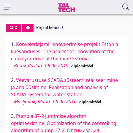
Kirjeid leitud: 5
1.
Konveieriajami renoveerimise projekt Estonia
kaevanduses. The project of renovation of the
conveyor drive at the mine Estonia.
Berov, Ruslan
06.06.2019
diplomitööd
2.
Veevarustuse SCADA süsteemi realiseerimine
ja analüüsimine. Realization and analysis of
SCADA system for water station
Masljonok, Maria
08.06.2016
diplomitööd
3.
Pumpla 37-2 juhtimise algoritmi
optimeerimine. Optimization of the controlling
algorithm of pump 37-2. Оптимизация