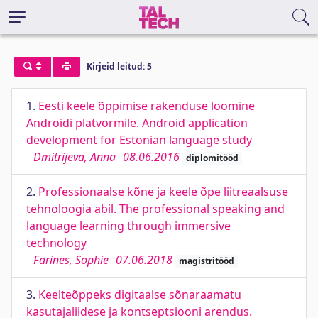
Kirjeid leitud: 5
1.
Eesti keele õppimise rakenduse loomine
Androidi platvormile. Android application
development for Estonian language study
Dmitrijeva, Anna
08.06.2016
diplomitööd
2.
Professionaalse kõne ja keele õpe liitreaalsuse
tehnoloogia abil. The professional speaking and
language learning through immersive
technology
Farines, Sophie
07.06.2018
magistritööd
3.
Keelteõppeks digitaalse sõnaraamatu
kasutajaliidese ja kontseptsiooni arendus.