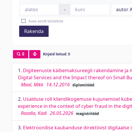
-
Kuva ainult täistekste
Rakenda
Kirjeid leitud: 5
1.
Digiteenuste käibemaksureegli rakendamine ja m
Digital Services and the Impact thereof on Small 
Maal, Mikk
14.12.2016
diplomitööd
2.
Usalduse roll kliendikogemuse kujunemisel küber
experience in the context of cyber fraud in the dig
Raadla, Kädi
26.05.2026
magistritööd
3.
Elektroonilise kaubanduse direktiivist digitaals