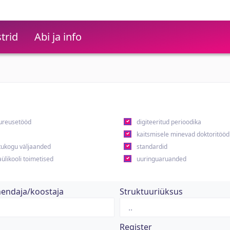
trid
Abi ja info
ureusetööd
digiteeritud perioodika
kaitsmisele minevad doktoritööd
ukogu väljaanded
standardid
ülikooli toimetised
uuringuaruanded
hendaja/koostaja
Struktuuriüksus
Register