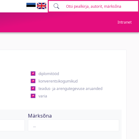
Intranet
diplomitööd
konverentsikogumikud
teadus- ja arengutegevuse aruanded
varia
Märksõna