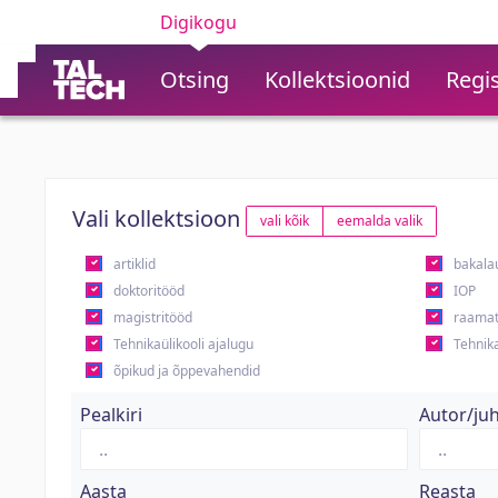
Digikogu
Otsing
Kollektsioonid
Regis
Vali kollektsioon
vali kõik
eemalda valik
artiklid
bakala
doktoritööd
IOP
magistritööd
raamat
Tehnikaülikooli ajalugu
Tehnika
õpikud ja õppevahendid
Pealkiri
Autor/ju
Aasta
Reasta