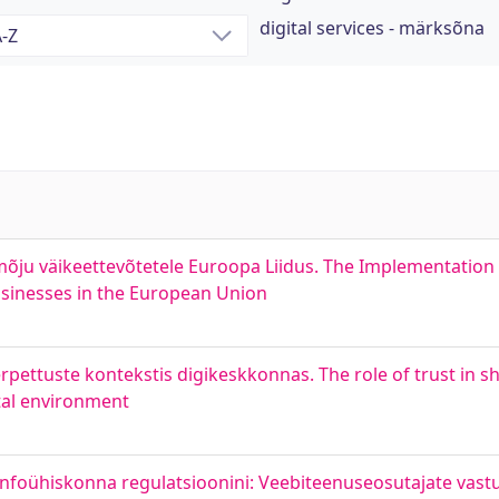
digital services - märksõna
õju väikeettevõtetele Euroopa Liidus. The Implementation 
Businesses in the European Union
pettuste kontekstis digikeskkonnas. The role of trust in 
ital environment
e infoühiskonna regulatsioonini: Veebiteenuseosutajate vast