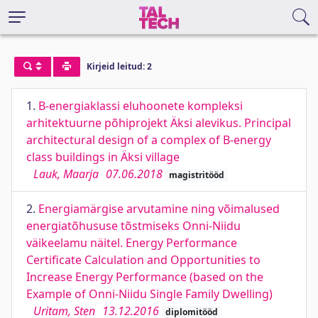
Kirjeid leitud: 2
1.
B-energiaklassi eluhoonete kompleksi
arhitektuurne põhiprojekt Äksi alevikus. Principal
architectural design of a complex of B-energy
class buildings in Äksi village
Lauk, Maarja
07.06.2018
magistritööd
2.
Energiamärgise arvutamine ning võimalused
energiatõhususe tõstmiseks Onni-Niidu
väikeelamu näitel. Energy Performance
Certificate Calculation and Opportunities to
Increase Energy Performance (based on the
Example of Onni-Niidu Single Family Dwelling)
Uritam, Sten
13.12.2016
diplomitööd