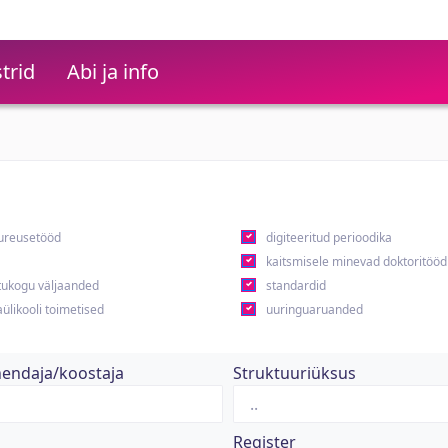
trid
Abi ja info
ureusetööd
digiteeritud perioodika
kaitsmisele minevad doktoritööd
ukogu väljaanded
standardid
ülikooli toimetised
uuringuaruanded
hendaja/koostaja
Struktuuriüksus
Register