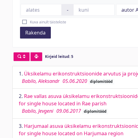
-
Kuva ainult täistekste
Rakenda
Kirjeid leitud: 5
1.
Üksikelamu erikonstruktsioonide arvutus ja proje
Babilo, Aleksandr
05.06.2020
diplomitööd
2.
Rae vallas asuva üksikelamu erikonstruktsioonide
for single house located in Rae parish
Babilo, Jevgeni
09.06.2017
diplomitööd
3.
Harjumaal asuva üksikelamu erikonstruktsioonide
for single house located on Harjumaa region