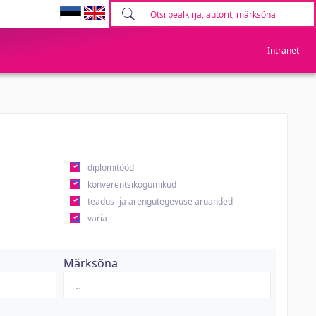
Intranet
diplomitööd
konverentsikogumikud
teadus- ja arengutegevuse aruanded
varia
Märksõna