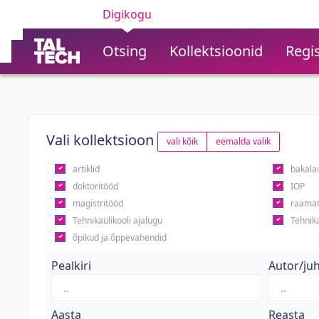
Digikogu
Otsing
Kollektsioonid
Regis
Vali kollektsioon
vali kõik
eemalda valik
artiklid
bakala
doktoritööd
IOP
magistritööd
raamat
Tehnikaülikooli ajalugu
Tehnika
õpikud ja õppevahendid
Pealkiri
Autor/ju
Aasta
Reasta