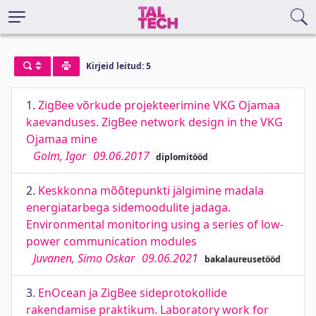
Kirjeid leitud: 5
1.
ZigBee võrkude projekteerimine VKG Ojamaa
kaevanduses. ZigBee network design in the VKG
Ojamaa mine
Golm, Igor
09.06.2017
diplomitööd
2.
Keskkonna mõõtepunkti jälgimine madala
energiatarbega sidemoodulite jadaga.
Environmental monitoring using a series of low-
power communication modules
Juvanen, Simo Oskar
09.06.2021
bakalaureusetööd
3.
EnOcean ja ZigBee sideprotokollide
rakendamise praktikum. Laboratory work for