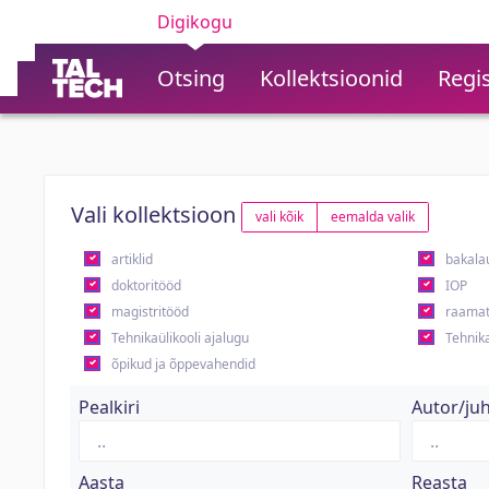
Digikogu
Otsing
Kollektsioonid
Regis
Vali kollektsioon
vali kõik
eemalda valik
artiklid
bakala
doktoritööd
IOP
magistritööd
raamat
Tehnikaülikooli ajalugu
Tehnika
õpikud ja õppevahendid
Pealkiri
Autor/ju
Aasta
Reasta