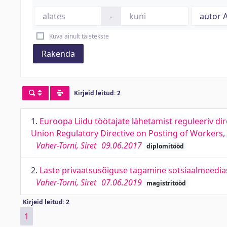
-
Kuva ainult täistekste
Rakenda
Kirjeid leitud: 2
1.
Euroopa Liidu töötajate lähetamist reguleeriv dir
Union Regulatory Directive on Posting of Workers,
Vaher-Torni, Siret
09.06.2017
diplomitööd
2.
Laste privaatsusõiguse tagamine sotsiaalmeedias.
Vaher-Torni, Siret
07.06.2019
magistritööd
Kirjeid leitud: 2
1