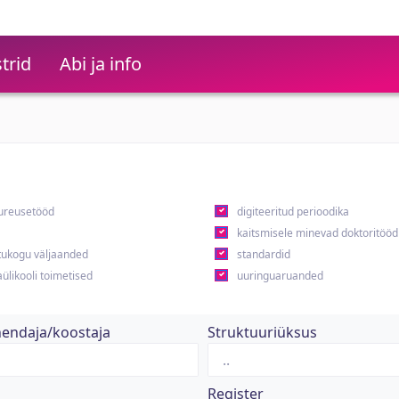
trid
Abi ja info
ureusetööd
digiteeritud perioodika
kaitsmisele minevad doktoritööd
ukogu väljaanded
standardid
ülikooli toimetised
uuringuaruanded
hendaja/koostaja
Struktuuriüksus
Register