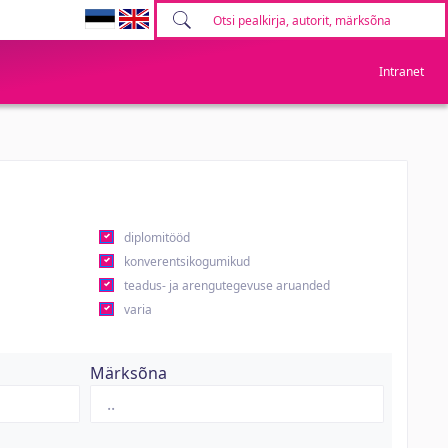
Intranet
diplomitööd
konverentsikogumikud
teadus- ja arengutegevuse aruanded
varia
Märksõna