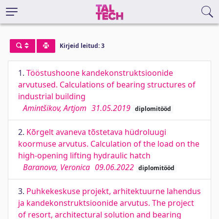
Kirjeid leitud: 3
1.
Tööstushoone kandekonstruktsioonide
arvutused. Calculations of bearing structures of
industrial building
Amintšikov, Artjom
31.05.2019
diplomitööd
2.
Kõrgelt avaneva tõstetava hüdroluugi
koormuse arvutus. Calculation of the load on the
high-opening lifting hydraulic hatch
Baranova, Veronica
09.06.2022
diplomitööd
3.
Puhkekeskuse projekt, arhitektuurne lahendus
ja kandekonstruktsioonide arvutus. The project
of resort, architectural solution and bearing