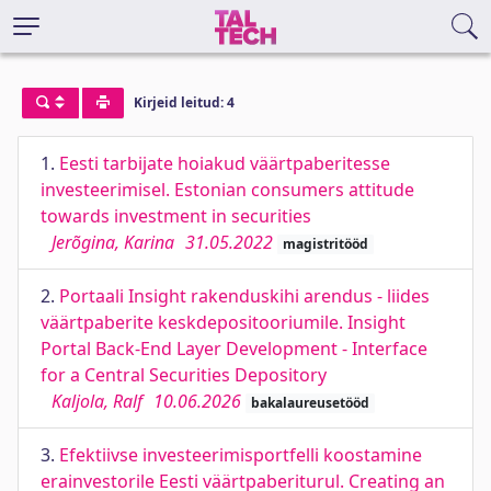
Kirjeid leitud: 4
1.
Eesti tarbijate hoiakud väärtpaberitesse
investeerimisel. Estonian consumers attitude
towards investment in securities
Jerõgina, Karina
31.05.2022
magistritööd
2.
Portaali Insight rakenduskihi arendus - liides
väärtpaberite keskdepositooriumile. Insight
Portal Back-End Layer Development - Interface
for a Central Securities Depository
Kaljola, Ralf
10.06.2026
bakalaureusetööd
3.
Efektiivse investeerimisportfelli koostamine
erainvestorile Eesti väärtpaberiturul. Creating an