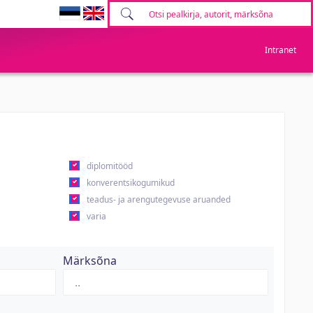
Intranet
diplomitööd
konverentsikogumikud
teadus- ja arengutegevuse aruanded
varia
Märksõna