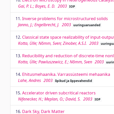
10.
Electron Microscopy in Heterogeneous Catalysi
Gai, P. L.; Boyes, E. D.
2003
IOP
11.
Inverse problems for microstructured solids
Janno, J.; Engelbrecht, J.
2003
uuringuaruanded
12.
Classical state space realizability of input-outp
Kotta, Ülle; Nõmm, Sven; Zinober, A.S.I.
2003
uuringu
13.
Reducibility and reduction of discrete-time no
Kotta, Ülle; Pawluszewicz, E.; Nõmm, Sven
2003
uuri
14.
Ehitusmehaanika. Varrassüsteemi mehaanika
Lahe, Andres
2003
õpikud ja õppevahendid
15.
Accelerator driven subcritical reactors
Nifenecker, H.; Meplan, O.; David, S.
2003
IOP
16.
Dark Sky, Dark Matter