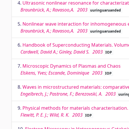
4.
Ultrasonic nonlinear resonance for characteriza
Braunbrück, A.; Ravasoo,A.
2003
uuringuaruanded
5.
Nonlinear wave interaction for inhomogeneous el
Braunbrück, A.; Ravasoo,A.
2003
uuringuaruanded
6.
Handbook of Superconducting Materials. Volume I
Cardwell, David A.; Ginley, David S.
2003
IOP
7.
Microscopic Dynamics of Plasmas and Chaos
Elskens, Yves; Escande, Dominique
2003
IOP
8.
Waves in microstructured materials: comparative
Engelbrech, J.; Pastrone, F.; Berezovski, A.
2003
uurin
9.
Physical methods for materials characterisation.
Flewitt, P. E. J.; Wild, R. K.
2003
IOP