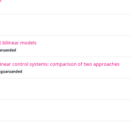
s
ut bilinear models
aruanded
nlinear control systems: comparison of two approaches
nguaruanded