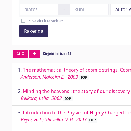
-
Kuva ainult täistekste
Rakenda
Kirjeid leitud: 31
1.
The mathematical theory of cosmic strings. Cosm
Anderson, Malcolm E.
2003
IOP
2.
Minding the heavens : the story of our discovery
Belkora, Leila
2003
IOP
3.
Introduction to the Physics of Highly Charged Io
Beyer, H. F.; Shevelko, V. P.
2003
IOP