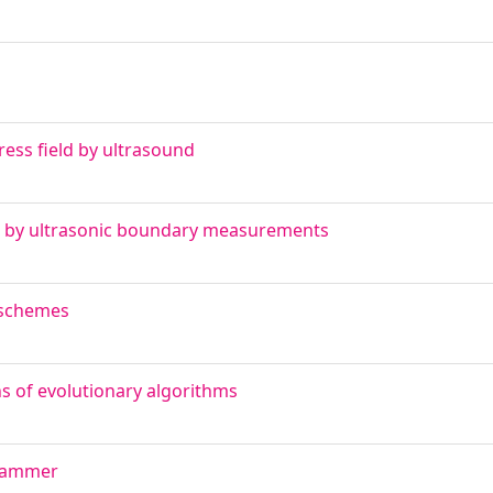
ess field by ultrasound
ld by ultrasonic boundary measurements
f schemes
s of evolutionary algorithms
 hammer