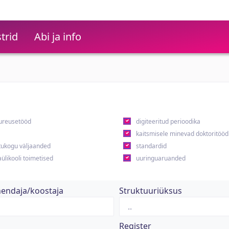
trid
Abi ja info
ureusetööd
digiteeritud perioodika
kaitsmisele minevad doktoritööd
ukogu väljaanded
standardid
ülikooli toimetised
uuringuaruanded
hendaja/koostaja
Struktuuriüksus
Register