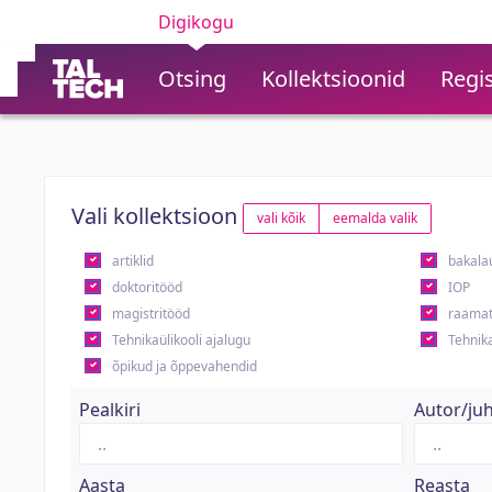
Digikogu
Otsing
Kollektsioonid
Regis
Vali kollektsioon
vali kõik
eemalda valik
artiklid
bakala
doktoritööd
IOP
magistritööd
raamat
Tehnikaülikooli ajalugu
Tehnika
õpikud ja õppevahendid
Pealkiri
Autor/ju
Aasta
Reasta