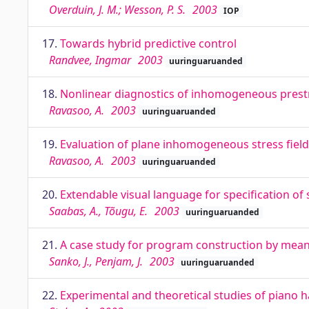
Overduin, J. M.; Wesson, P. S.
2003
IOP
17.
Towards hybrid predictive control
Randvee, Ingmar
2003
uuringuaruanded
18.
Nonlinear diagnostics of inhomogeneous prestr
Ravasoo, A.
2003
uuringuaruanded
19.
Evaluation of plane inhomogeneous stress fie
Ravasoo, A.
2003
uuringuaruanded
20.
Extendable visual language for specification o
Saabas, A., Tõugu, E.
2003
uuringuaruanded
21.
A case study for program construction by mean
Sanko, J., Penjam, J.
2003
uuringuaruanded
22.
Experimental and theoretical studies of piano