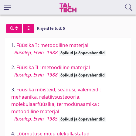
Kirjeid leitud: 5
1.
Füüsika I : metoodiline materjal
Rusalep, Ervin
1988
õpikud ja õppevahendid
2.
Füüsika II : metoodiline materjal
Rusalep, Ervin
1988
õpikud ja õppevahendid
3.
Füüsika mõisteid, seadusi, valemeid :
mehaanika, relatiivsusteooria,
molekulaarfüüsika, termodünaamika :
metoodiline materjal
Rusalep, Ervin
1985
õpikud ja õppevahendid
4.
Lõõmutuse mõju üleküllastatud