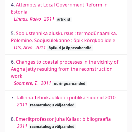
4.
Attempts at Local Government Reform in
Estonia
Linnas, Raivo
2011
artiklid
5.
Soojustehnika aluskursus : termodünaamika.
Põlemine. Soojusülekanne : õpik kõrgkoolidele
Ots, Arvo
2011
õpikud ja õppevahendid
6.
Changes to coastal processes in the vicinity of
Aegna jetty resulting from the reconstruction
work
Soomere, T.
2011
uuringuaruanded
7.
Tallinna Tehnikaülikooli publikatsioonid 2010
2011
raamatukogu väljaanded
8.
Emeriitprofessor Juha Kallas : bibliograafia
2011
raamatukogu väljaanded