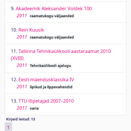
9.
Akadeemik Aleksander Voldek 100
2011
raamatukogu väljaanded
10.
Rein Kuusik
2011
raamatukogu väljaanded
11.
Tallinna Tehnikaülikooli aastaraamat 2010
(XVIII)
2011
Tehnikaülikooli ajalugu
12.
Eesti mäendusklassika IV
2011
õpikud ja õppevahendid
13.
TTÜ lõpetajad 2007–2010
2011
varia
Kirjeid leitud: 13
1