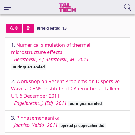
Kirjeid leitud: 13
1.
Numerical simulation of thermal
microstructure effects
Berezovski, A.; Berezovski, M.
2011
uuringuaruanded
2.
Workshop on Recent Problems on Dispersive
Waves : CENS, Institute of CYbernetics at Tallinn
UT, 6 December, 2011
Engelbrecht, J. (Ed)
2011
uuringuaruanded
3.
Pinnasemehaanika
Jaaniso, Valdo
2011
õpikud ja õppevahendid