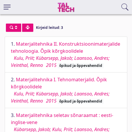
Kirjeid leitud: 3
1.
Materjalitehnika II. Konstruktsioonimaterjalide
tehnoloogia. Õpik kõrgkoolidele
Kulu, Priit; Kübarsepp, Jakob; Laansoo, Andres;
Veinthal, Renno
2015
õpikud ja õppevahendid
2.
Materjalitehnika I. Tehnomaterjalid. Õpik
kõrgkoolidele
Kulu, Priit; Kübarsepp, Jakob; Laansoo, Andres;
Veinthal, Renno
2015
õpikud ja õppevahendid
3.
Materjalitehnika seletav sõnaraamat : eesti-
inglise-vene
Kübarsepp, Jakob; Kulu, Priit; Laansoo, Andres;