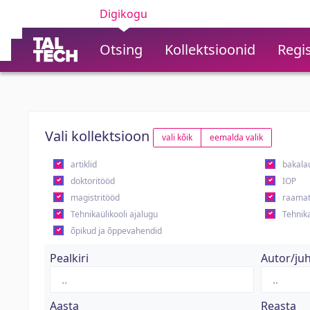
Digikogu
Otsing
Kollektsioonid
Regis
Vali kollektsioon
vali kõik
eemalda valik
artiklid
bakala
doktoritööd
IOP
magistritööd
raamat
Tehnikaülikooli ajalugu
Tehnika
õpikud ja õppevahendid
Pealkiri
Autor/ju
Aasta
Reasta