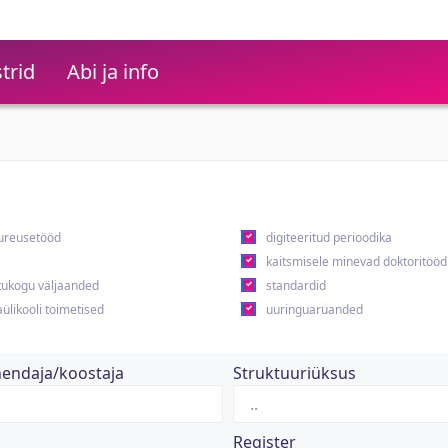
trid
Abi ja info
ureusetööd
digiteeritud perioodika
kaitsmisele minevad doktoritööd
ukogu väljaanded
standardid
ülikooli toimetised
uuringuaruanded
hendaja/koostaja
Struktuuriüksus
Register