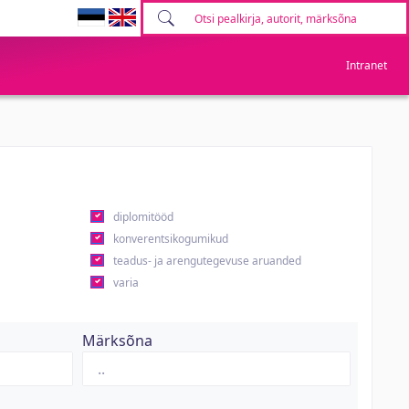
Intranet
diplomitööd
konverentsikogumikud
teadus- ja arengutegevuse aruanded
varia
Märksõna