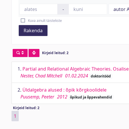
-
Kuva ainult täistekste
Rakenda
Kirjeid leitud: 2
1.
Partial and Relational Algebraic Theories. Osalise
Nester, Chad Mitchell
01.02.2024
doktoritööd
2.
Üldalgebra alused : õpik kõrgkoolidele
Puusemp, Peeter
2012
õpikud ja õppevahendid
Kirjeid leitud: 2
1