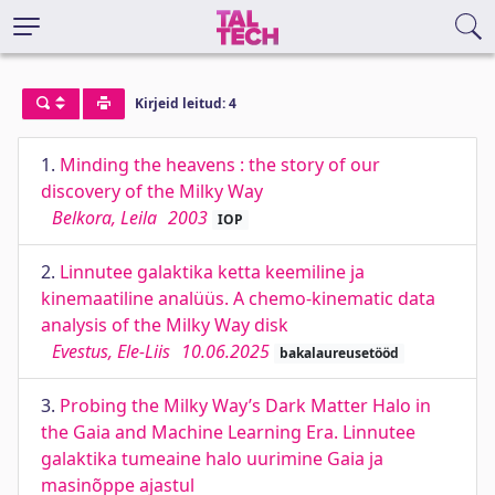
Kirjeid leitud: 4
1.
Minding the heavens : the story of our
discovery of the Milky Way
Belkora, Leila
2003
IOP
2.
Linnutee galaktika ketta keemiline ja
kinemaatiline analüüs. A chemo-kinematic data
analysis of the Milky Way disk
Evestus, Ele-Liis
10.06.2025
bakalaureusetööd
3.
Probing the Milky Way’s Dark Matter Halo in
the Gaia and Machine Learning Era. Linnutee
galaktika tumeaine halo uurimine Gaia ja
masinõppe ajastul