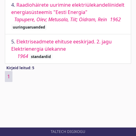
4.
Raadiohäirete uurimine elektriülekandeliinidelt
energiasüsteemis "Eesti Energia"
Tapupere, Olev; Metusala, Tiit; Oidram, Rein
1962
uuringuaruanded
5.
Elektriseadmete ehituse eeskirjad. 2. jagu
Elektrienergia ülekanne
1964
standardid
Kirjeid leitud: 5
1
TALTECH DIGIKOGU