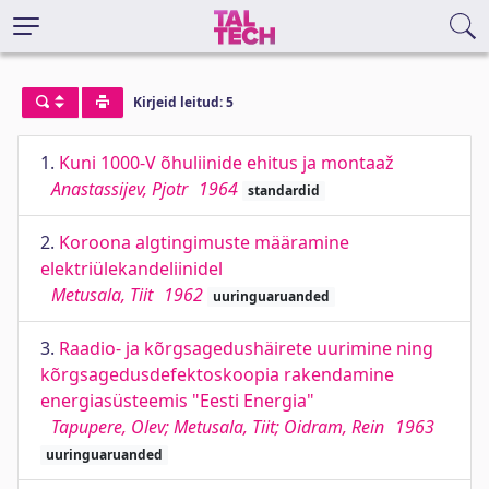
Kirjeid leitud: 5
1.
Kuni 1000-V õhuliinide ehitus ja montaaž
Anastassijev, Pjotr
1964
standardid
2.
Koroona algtingimuste määramine
elektriülekandeliinidel
Metusala, Tiit
1962
uuringuaruanded
3.
Raadio- ja kõrgsagedushäirete uurimine ning
kõrgsagedusdefektoskoopia rakendamine
energiasüsteemis "Eesti Energia"
Tapupere, Olev; Metusala, Tiit; Oidram, Rein
1963
uuringuaruanded